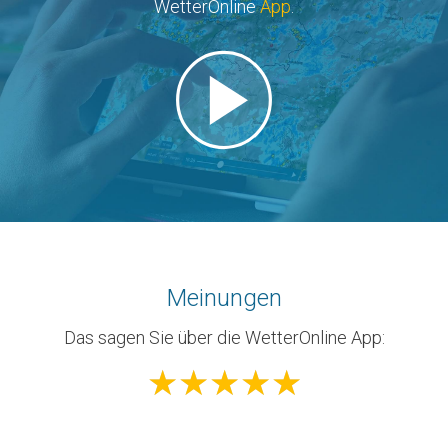
WetterOnline
App
.
Meinungen
Das sagen Sie über die WetterOnline App:
★
★
★
★
★