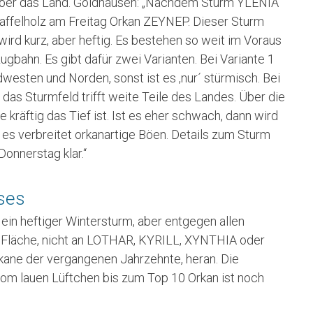
 über das Land. Goldhausen: „Nachdem Sturm YLENIA
Staffelholz am Freitag Orkan ZEYNEP. Dieser Sturm
ird kurz, aber heftig. Es bestehen so weit im Voraus
gbahn. Es gibt dafür zwei Varianten. Bei Variante 1
westen und Norden, sonst ist es ‚nur´ stürmisch. Bei
 das Sturmfeld trifft weite Teile des Landes. Über die
kräftig das Tief ist. Ist es eher schwach, dann wird
bt es verbreitet orkanartige Böen. Details zum Sturm
Donnerstag klar.“
ses
in heftiger Wintersturm, aber entgegen allen
 Fläche, nicht an LOTHAR, KYRILL, XYNTHIA oder
ane der vergangenen Jahrzehnte, heran. Die
om lauen Lüftchen bis zum Top 10 Orkan ist noch