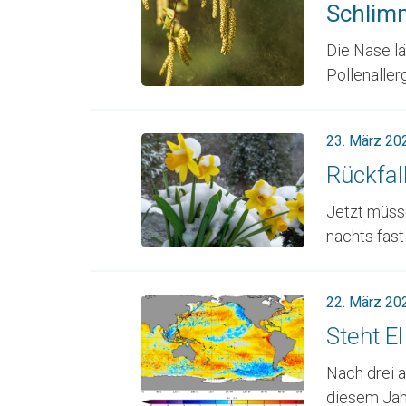
Schlimm
Die Nase lä
Pollenallergi
23. März 20
Rückfal
Jetzt müsse
nachts fast .
22. März 20
Steht E
Nach drei a
diesem Jahr