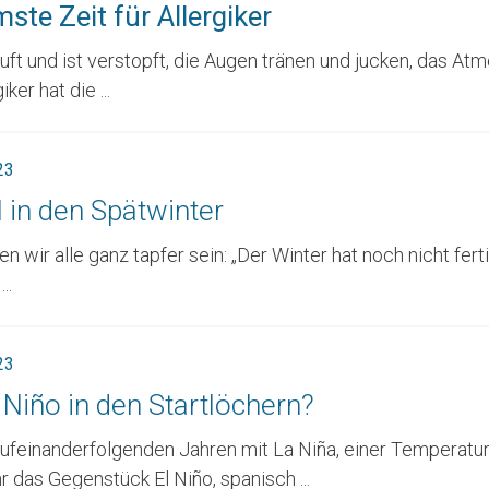
ste Zeit für Allergiker
uft und ist verstopft, die Augen tränen und jucken, das Atme
ker hat die ...
23
l in den Spätwinter
n wir alle ganz tapfer sein: „Der Winter hat noch nicht f
..
23
l Niño in den Startlöchern?
ufeinanderfolgenden Jahren mit La Niña, einer Temperatura
 das Gegenstück El Niño, spanisch ...