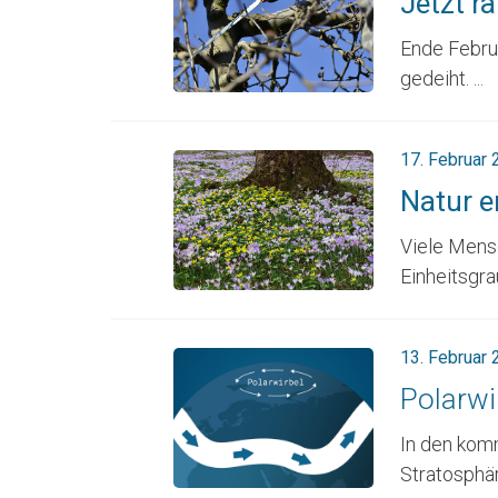
Jetzt r
Ende Februa
gedeiht. ...
17. Februar
Natur e
Viele Mens
Einheitsgra
13. Februar
Polarwi
In den kom
Stratosphäre