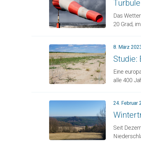
Turbule
Das Wetter
20 Grad, im .
8. März 202
Studie:
Eine europ
alle 400 Ja
24. Februar
Wintert
Seit Dezemb
Niederschla