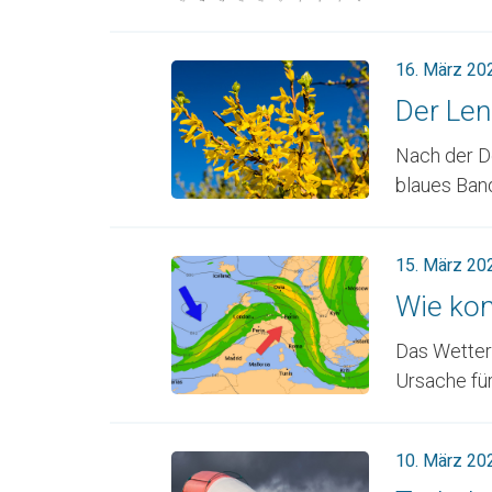
16. März 20
Der Lenz
Nach der De
blaues Band 
15. März 20
Wie ko
Das Wetter 
Ursache für 
10. März 20