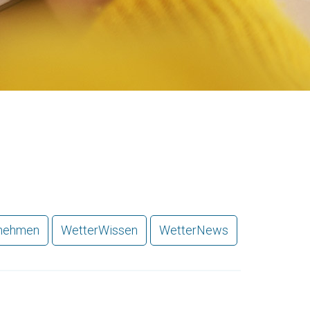
nehmen
WetterWissen
WetterNews