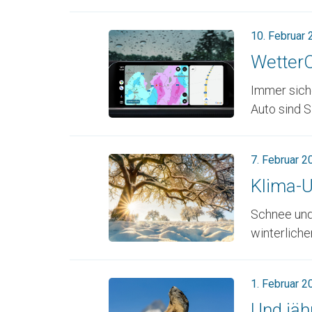
10. Februar
WetterO
Immer siche
Auto sind S
7. Februar 2
Klima-U
Schnee und 
winterlicher
1. Februar 2
Und jäh